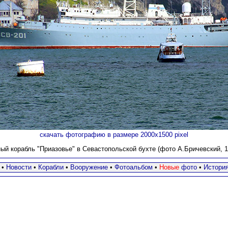
скачать фотографию в размере 2000х1500 pixel
й корабль "Приазовье" в Севастопольской бухте (фото А.Бричевский, 15
•
Новости
•
Корабли
•
Вооружение
•
Фотоальбом
•
Новые
фото
•
Истори