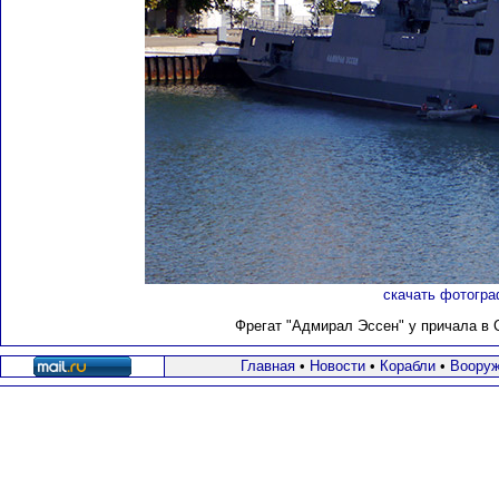
скачать фотогра
Фрегат "Адмирал Эссен" у причала в С
Главная
•
Новости
•
Корабли
•
Вооруж