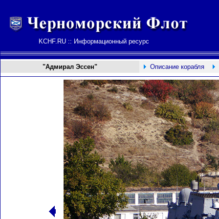
KCHF.RU :: Информационный ресурс
"Адмирал Эссен"
Описание корабля