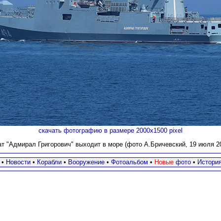
скачать фотографию в размере 2000х1500 pixel
т "Адмирал Григорович" выходит в море (фото А.Бричевский, 19 июля 20
•
Новости
•
Корабли
•
Вооружение
•
Фотоальбом
•
Новые
фото
•
Истори