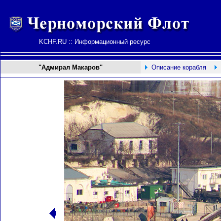
KCHF.RU :: Информационный ресурс
"Адмирал Макаров"
Описание корабля