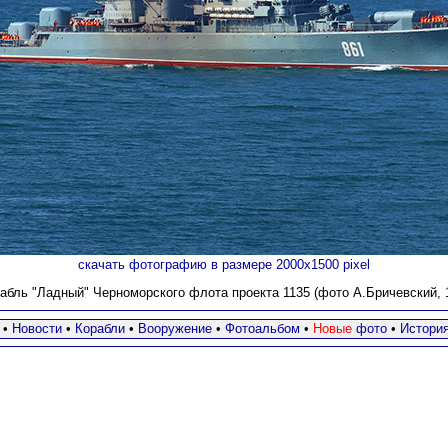
скачать фотографию в размере 2000х1500 pixel
абль "Ладный" Черноморского флота проекта 1135 (фото А.Бричевский, 15
•
Новости
•
Корабли
•
Вооружение
•
Фотоальбом
•
Новые
фото
•
Истори