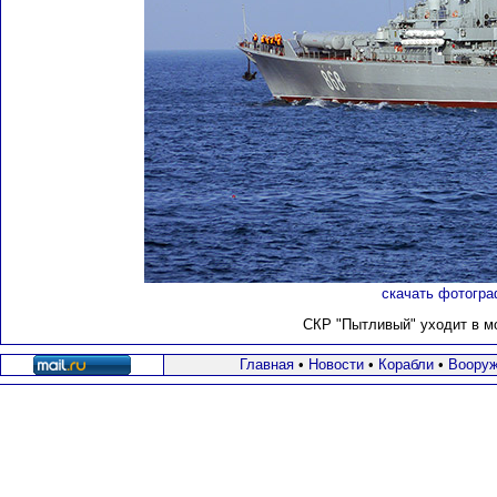
скачать фотогра
СКР "Пытливый" уходит в мор
Главная
•
Новости
•
Корабли
•
Вооруж