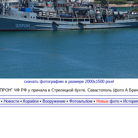
скачать фотографию в размере 2000х1500 pixel
ПРОН" ЧФ РФ у причала в Стрелецкой бухте, Севастополь (фото А.Бричев
•
Новости
•
Корабли
•
Вооружение
•
Фотоальбом
•
Новые
фото
•
Истори