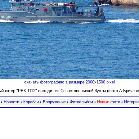
скачать фотографию в размере 2000х1500 pixel
й катер "РВК-1112" выходит из Севастопольской бухты
(фото А.Бричевск
•
Новости
•
Корабли
•
Вооружение
•
Фотоальбом
•
Новые
фото
•
Истори