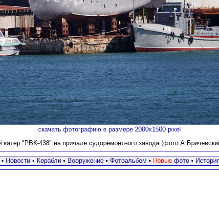
скачать фотографию в размере 2000х1500 pixel
 катер "РВК-438"
на причале судоремонтного завода (фото А.Бричевский,
•
Новости
•
Корабли
•
Вооружение
•
Фотоальбом
•
Новые
фото
•
Истори