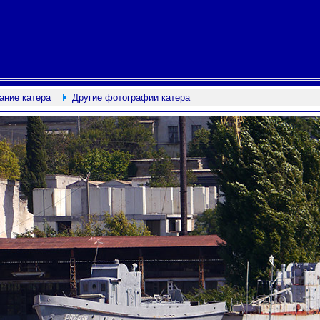
ание катера
Другие фотографии катера