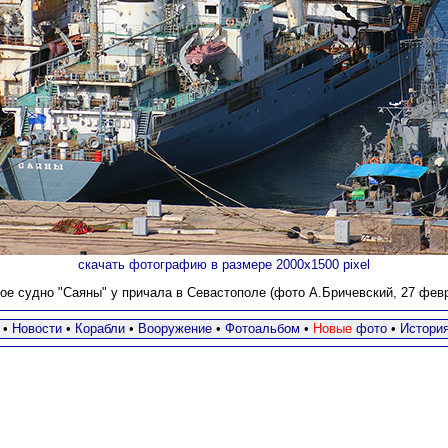
скачать фотографию в размере 2000х1500 pixel
ое судно "Саяны" у причала в Севастополе (фото А.Бричевский, 27 февра
•
Новости
•
Корабли
•
Вооружение
•
Фотоальбом
•
Новые
фото
•
Истори