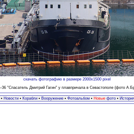
скачать фотографию в размере 2000х1500 pixel
36 "Спасатель Дмитрий Гагин" у плавпричала в Севастополе (фото А.Бри
•
Новости
•
Корабли
•
Вооружение
•
Фотоальбом
•
Новые
фото
•
Истори