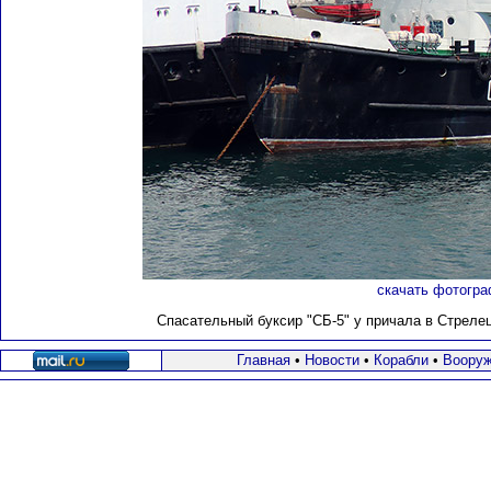
скачать фотогра
Спасательный буксир "СБ-5"
у причала в Стрелец
Главная
•
Новости
•
Корабли
•
Вооруж