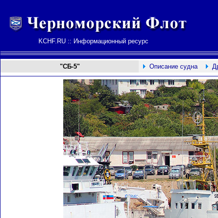
KCHF.RU :: Информационный ресурс
"СБ-5"
Описание судна
Д