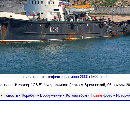
скачать фотографию в размере 2000х1500 pixel
ательный буксир "СБ-5"
ЧФ у причала (фото А.Бричевский, 06 ноября 202
•
Новости
•
Корабли
•
Вооружение
•
Фотоальбом
•
Новые
фото
•
Истори