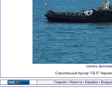
скачать фотогра
Спасательный буксир "СБ-5"
Черномо
Главная
•
Новости
•
Корабли
•
Вооруж