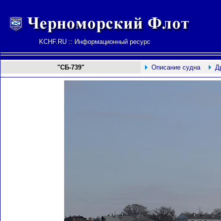
KCHF.RU :: Информационный ресурс
"СБ-739"
Описание судна
Д