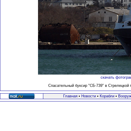
скачать фотогра
Спасательный буксир "СБ-739"
в Стрелецкой б
Главная
•
Новости
•
Корабли
•
Вооруж