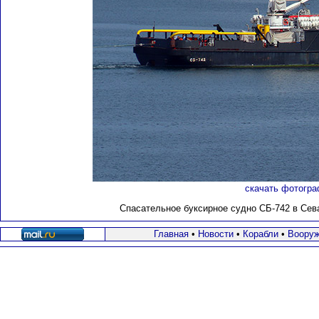
скачать фотогра
С
пасательное буксирное судно СБ-742
в Сев
Главная
•
Новости
•
Корабли
•
Вооруж