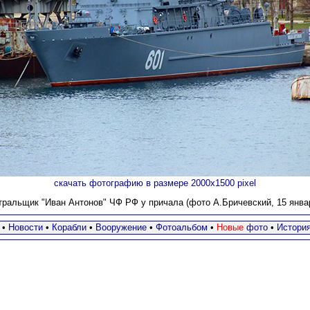
скачать фотографию в размере 2000х1500 pixel
тральщик "Иван Антонов" ЧФ РФ у причала (фото А.Бричевский, 15 января
•
Новости
•
Корабли
•
Вооружение
•
Фотоальбом
•
Новые
фото
•
Истори