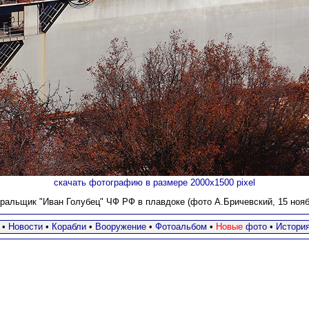
скачать фотографию в размере 2000х1500 pixel
ральщик "Иван Голубец" ЧФ РФ в плавдоке (фото А.Бричевский, 15 ноябр
•
Новости
•
Корабли
•
Вооружение
•
Фотоальбом
•
Новые
фото
•
Истори