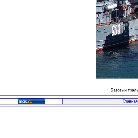
Базовый траль
Главная