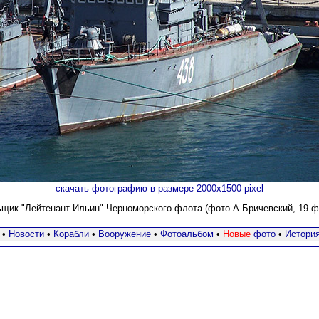
скачать фотографию в размере 2000х1500 pixel
щик "Лейтенант Ильин" Черноморского флота (фото А.Бричевский, 19 фе
•
Новости
•
Корабли
•
Вооружение
•
Фотоальбом
•
Новые
фото
•
Истори