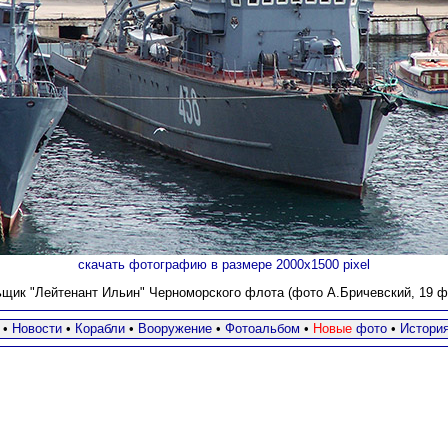
скачать фотографию в размере 2000х1500 pixel
щик "Лейтенант Ильин" Черноморского флота (фото А.Бричевский, 19 фе
•
Новости
•
Корабли
•
Вооружение
•
Фотоальбом
•
Новые
фото
•
Истори