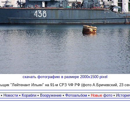
скачать фотографию в размере 2000х1500 pixel
ьщик "Лейтенант Ильин" на 91-м СРЗ ЧФ РФ (фото А.Бричевский, 23 сент
•
Новости
•
Корабли
•
Вооружение
•
Фотоальбом
•
Новые
фото
•
Истори