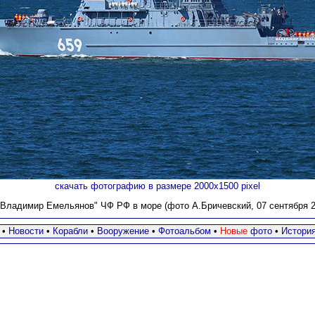
скачать фотографию в размере 2000х1500 pixel
Владимир Емельянов" ЧФ РФ в море (фото А.Бричевский, 07 сентября 20
•
Новости
•
Корабли
•
Вооружение
•
Фотоальбом
•
Новые
фото
•
Истори