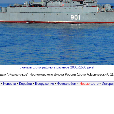
скачать фотографию в размере 2000х1500 pixel
щик "Железняков" Черноморского флота России (фото А.Бричевский, 11 н
•
Новости
•
Корабли
•
Вооружение
•
Фотоальбом
•
Новые
фото
•
Истори