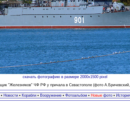
скачать фотографию в размере 2000х1500 pixel
щик "Железняков" ЧФ РФ у причала в Севастополе (фото А.Бричевский, 1
•
Новости
•
Корабли
•
Вооружение
•
Фотоальбом
•
Новые
фото
•
Истори