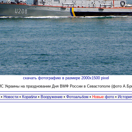
скачать фотографию в размере 2000х1500 pixel
С Украины на праздновании Дня ВМФ России в Севастополе (фото А.Брич
•
Новости
•
Корабли
•
Вооружение
•
Фотоальбом
•
Новые
фото
•
Истори