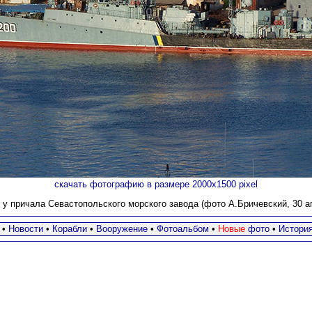
скачать фотографию в размере 2000х1500 pixel
 у причала Севастопольского морского завода (фото А.Бричевский, 30 ап
•
Новости
•
Корабли
•
Вооружение
•
Фотоальбом
•
Новые
фото
•
Истори