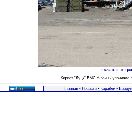
скачать фотогра
Корвет "Луцк" ВМС Украины упричала в 
Главная
•
Новости
•
Корабли
•
Вооруж