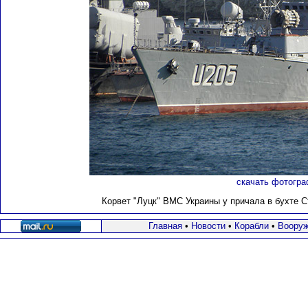
скачать фотогра
Корвет "Луцк" ВМС Украины у причала в бухте Ст
Главная
•
Новости
•
Корабли
•
Вооруж