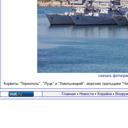
скачать фотогра
Корветы "Тернополь", "Луцк" и "Хмельницкий", морские тральщики "Чер
Главная
•
Новости
•
Корабли
•
Вооруж