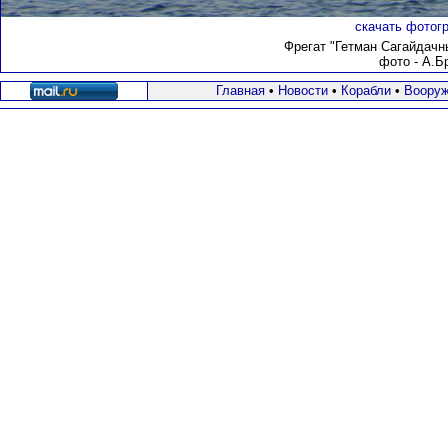
скачать фотогр
Фрегат "Гетман Сагайдачн
фото - А.Бр
Главная
•
Новости
•
Корабли
•
Вооруж