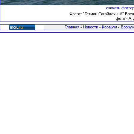
скачать фотогр
Фрегат "Гетман Сагайдачный" Вое
фото - А.
Главная
•
Новости
•
Корабли
•
Вооруж