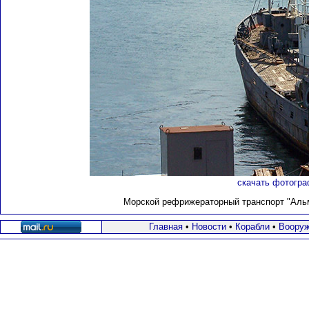
скачать фотогра
Морской рефрижераторный транспорт "Альма
Главная
•
Новости
•
Корабли
•
Вооруж