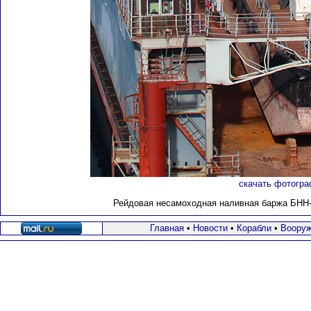
скачать фотогра
Рейдовая несамоходная наливная баржа БНН-22
Главная
•
Новости
•
Корабли
•
Вооруж