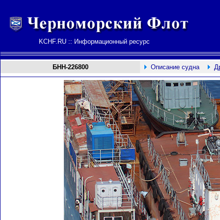
KCHF.RU :: Информационный ресурс
БНН-226800
Описание судна
Д