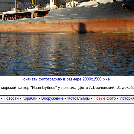
скачать фотографию в размере 2000х1500 pixel
морской танкер "Иван Бубнов" у причала (фото А.Бричевский, 01 декабря
•
Новости
•
Корабли
•
Вооружение
•
Фотоальбом
•
Новые
фото
•
Истори