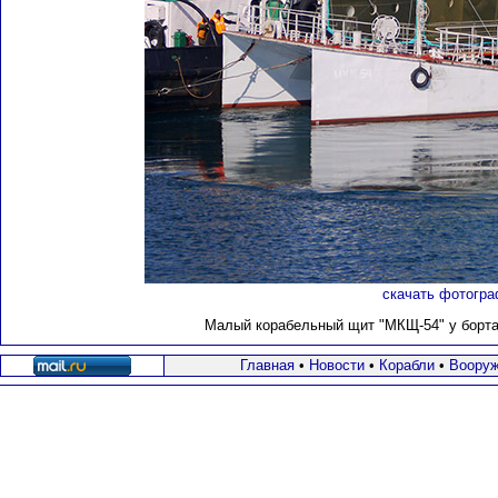
скачать фотогра
Малый корабельный щит "МКЩ-54" у борта м
Главная
•
Новости
•
Корабли
•
Вооруж