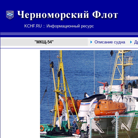
KCHF.RU :: Информационный ресурс
"МКЩ-54"
Описание судна
Д