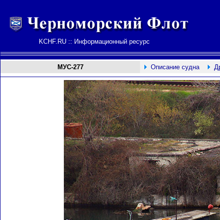
KCHF.RU :: Информационный ресурс
MУС-277
Описание судна
Д