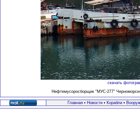
скачать фотогра
Нефтемусоросборщик "MУС-277" Черноморского
Главная
•
Новости
•
Корабли
•
Вооруж