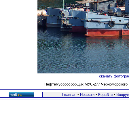
скачать фотогра
Нефтемусоросборщик MУС-277 Черноморского фл
Главная
•
Новости
•
Корабли
•
Вооруж