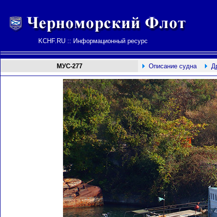
KCHF.RU :: Информационный ресурс
MУС-277
Описание судна
Д