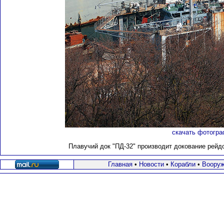
скачать фотогра
Плавучий док "ПД-32" производит докование рейдов
Главная
•
Новости
•
Корабли
•
Вооруж