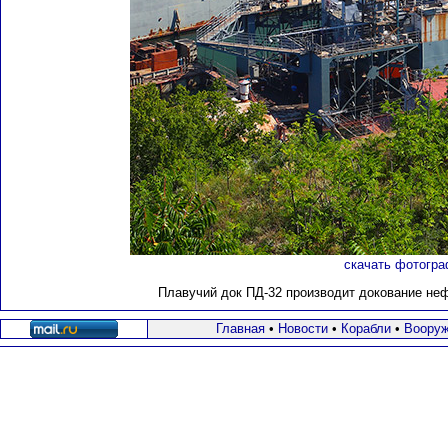
скачать фотогра
Плавучий док ПД-32 производит докование неф
Главная
•
Новости
•
Корабли
•
Вооруж