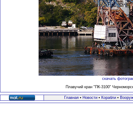
скачать фотогра
Плавучий кран "ПК-3100" Черноморско
Главная
•
Новости
•
Корабли
•
Вооруж