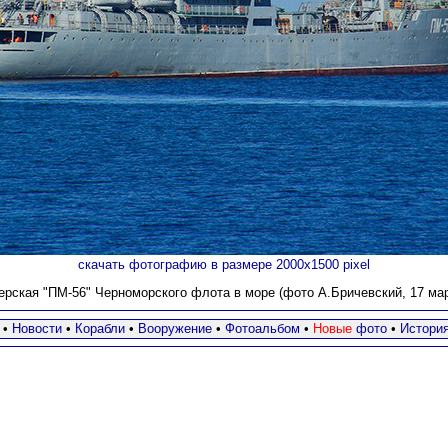
скачать фотографию в размере 2000х1500 pixel
рская "ПМ-56" Черноморского флота в море (фото А.Бричевский, 17 март
•
Новости
•
Корабли
•
Вооружение
•
Фотоальбом
•
Новые
фото
•
Истори