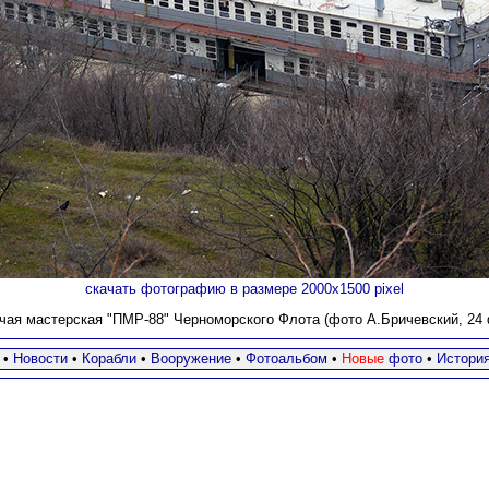
скачать фотографию в размере 2000х1500 pixel
чая мастерская "ПМР-88" Черноморского Флота (фото А.Бричевский, 24 ф
•
Новости
•
Корабли
•
Вооружение
•
Фотоальбом
•
Новые
фото
•
Истори