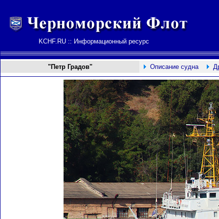
KCHF.RU :: Информационный ресурс
"Петр Градов"
Описание судна
Д