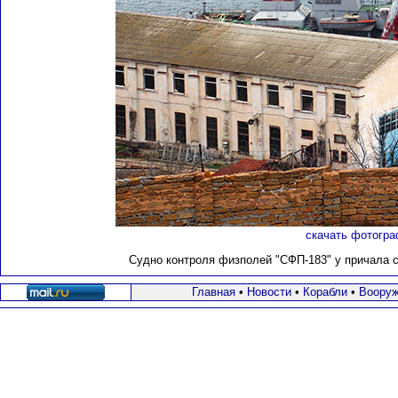
скачать фотогра
Судно контроля физполей "СФП-183" у причала су
Главная
•
Новости
•
Корабли
•
Вооруж