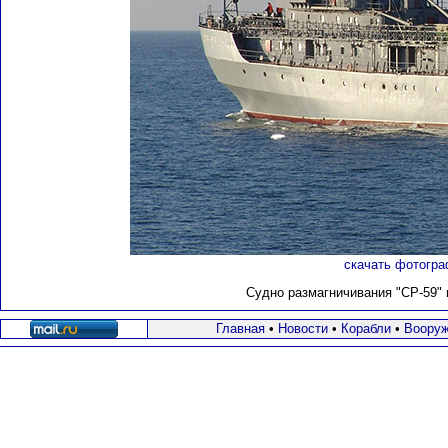
скачать фотогра
Судно размагничивания "СР-59" в
Главная
•
Новости
•
Корабли
•
Вооруж