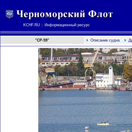
KCHF.RU :: Информационный ресурс
"СР-59"
Описание судна
Д