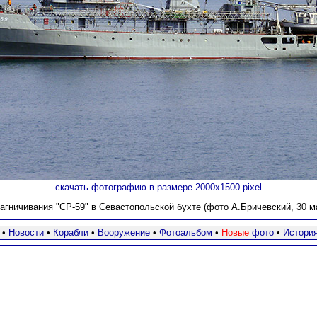
скачать фотографию в размере 2000х1500 pixel
гничивания "СР-59" в Севастопольской бухте (фото А.Бричевский, 30 ма
•
Новости
•
Корабли
•
Вооружение
•
Фотоальбом
•
Новые
фото
•
Истори