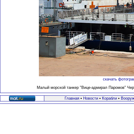
скачать фотогра
Малый морской танкер "Вице-адмирал Паромов" Черн
Главная
•
Новости
•
Корабли
•
Вооруж