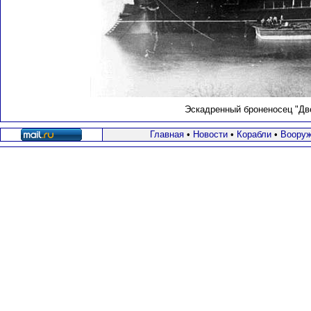
Эскадренный броненосец "Дв
Главная
•
Новости
•
Корабли
•
Вооруж