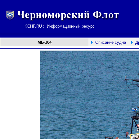
KCHF.RU :: Информационный ресурс
МБ-304
Описание судна
Д