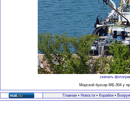
скачать фотогра
Морской буксир МБ-304 у п
Главная
•
Новости
•
Корабли
•
Вооруж